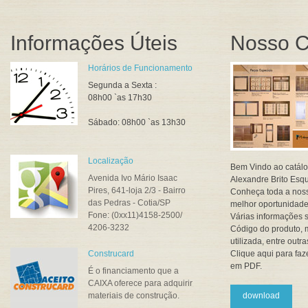
Informações Úteis
Nosso C
Horários de Funcionamento
Segunda a Sexta :
08h00 `as 17h30
Sábado: 08h00 `as 13h30
Localização
Bem Vindo ao catálo
Avenida Ivo Mário Isaac
Alexandre Brito Esqu
Pires, 641-loja 2/3 - Bairro
Conheça toda a noss
das Pedras - Cotia/SP
melhor oportunidade
Fone: (0xx11)4158-2500/
Várias informações s
4206-3232
Código do produto, 
utilizada, entre outra
Construcard
Clique aqui para fa
em PDF.
É o financiamento que a
CAIXA oferece para adquirir
materiais de construção.
download