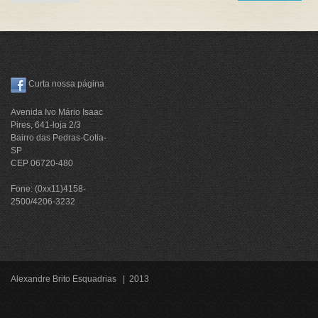
Curta nossa página
Avenida Ivo Mário Isaac
Pires, 641-loja 2/3
Bairro das Pedras-Cotia-
SP
CEP 06720-480
Fone: (0xx11)4158-
2500/4206-3232
Alexandre Brito Esquadrias | 2013